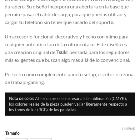
duradero. Su diseño incorpora una abertura en la base que
permite pasar el cable de carga, para que puedas utilizar y
cargar tu teléfono sin tener que sacarlo del soporte.
Un accesorio funcional, decorativo y hecho con mimo para
cualquier auténtico fan de la cultura otaku. Este diseño es
una creación original de
Tsuki
, pensada para los seguidores
más exigentes que buscan algo más allá de lo convencional.
Perfecto como complemento para tu setup, escritorio o zona
de trabajo/gaming.
Nota de color:
Al ser un proceso artesanal de sublimación (CMYK),
los colores reales de la pieza pueden variar ligeramente respecto a
los tonos de luz (RGB) de las pantallas.
LIMPIAR
Tamaño