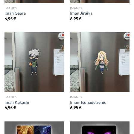
IMANES
IMANES
Imán Gaara
Imán Jiraiya
6,95
€
6,95
€
IMANES
IMANES
Imán Kakashi
Imán Tsunade Senju
6,95
€
6,95
€