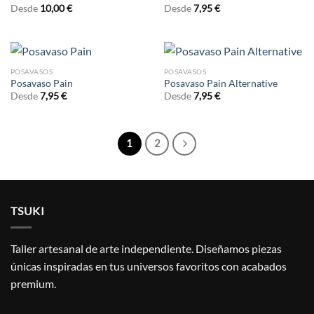
Desde
10,00
€
Desde
7,95
€
POSAVASOS
POSAVASOS
Posavaso Pain
Posavaso Pain Alternative
Desde
7,95
€
Desde
7,95
€
1
2
TSUKI
Taller artesanal de arte independiente. Diseñamos piezas
únicas inspiradas en tus universos favoritos con acabados
premium.