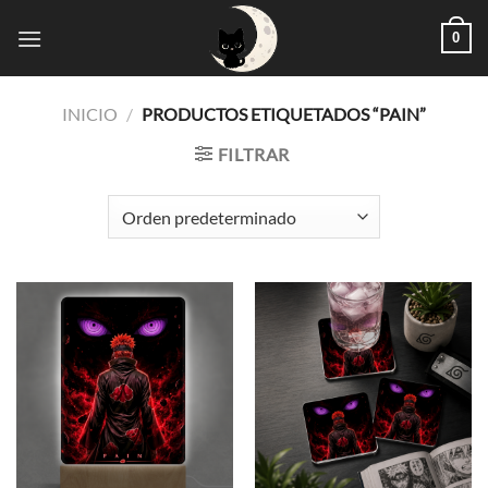
Saltar
0
al
contenido
INICIO
/
PRODUCTOS ETIQUETADOS “PAIN”
FILTRAR