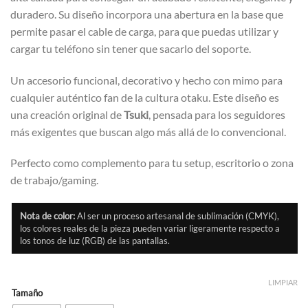
duradero. Su diseño incorpora una abertura en la base que
permite pasar el cable de carga, para que puedas utilizar y
cargar tu teléfono sin tener que sacarlo del soporte.
Un accesorio funcional, decorativo y hecho con mimo para
cualquier auténtico fan de la cultura otaku. Este diseño es
una creación original de
Tsuki
, pensada para los seguidores
más exigentes que buscan algo más allá de lo convencional.
Perfecto como complemento para tu setup, escritorio o zona
de trabajo/gaming.
Nota de color:
Al ser un proceso artesanal de sublimación (CMYK),
los colores reales de la pieza pueden variar ligeramente respecto a
los tonos de luz (RGB) de las pantallas.
LIMPIAR
Tamaño