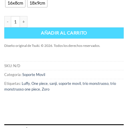
16x8cm
18x9cm
Soporte Trio monstruoso cantidad
AÑADIR AL CARRITO
Diseño original de Tsuki. © 2026. Todos los derechos reservados.
SKU:
N/D
Categoría:
Soporte Movil
Etiquetas:
Luffy
,
One piece
,
sanji
,
soporte movil
,
trio monstruoso
,
trio
monstruoso one piece
,
Zoro