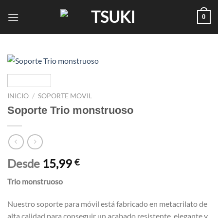
Saltar
0
al
contenido
INICIO
/
SOPORTE MOVIL
Soporte Trio monstruoso
Desde
15,99
€
Trio monstruoso
Nuestro soporte para móvil está fabricado en metacrilato de
alta calidad para conseguir un acabado resistente, elegante y