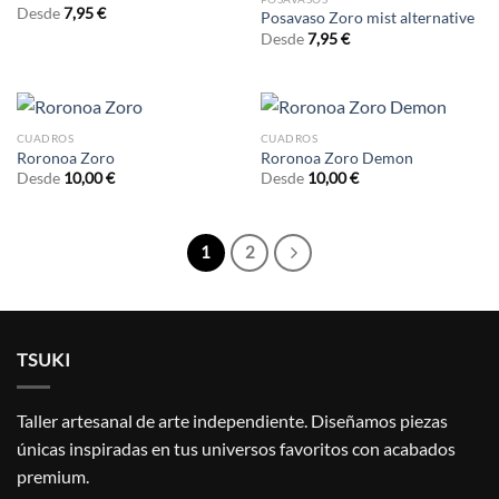
Desde
7,95
€
Posavaso Zoro mist alternative
Desde
7,95
€
CUADROS
CUADROS
Roronoa Zoro
Roronoa Zoro Demon
Desde
10,00
€
Desde
10,00
€
1
2
TSUKI
Taller artesanal de arte independiente. Diseñamos piezas
únicas inspiradas en tus universos favoritos con acabados
premium.