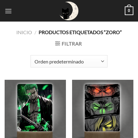
Saltar
0
al
contenido
INICIO
/
PRODUCTOS ETIQUETADOS “ZORO”
FILTRAR