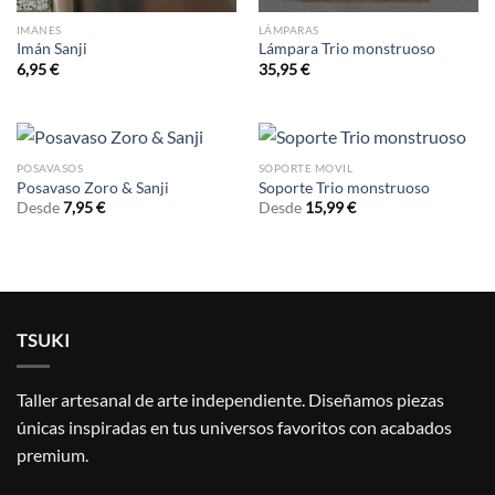
IMANES
LÁMPARAS
Imán Sanji
Lámpara Trio monstruoso
6,95
€
35,95
€
POSAVASOS
SOPORTE MOVIL
Posavaso Zoro & Sanji
Soporte Trio monstruoso
Desde
7,95
€
Desde
15,99
€
TSUKI
Taller artesanal de arte independiente. Diseñamos piezas
únicas inspiradas en tus universos favoritos con acabados
premium.