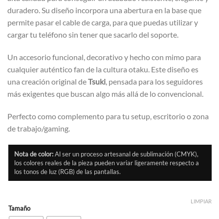
duradero. Su diseño incorpora una abertura en la base que
permite pasar el cable de carga, para que puedas utilizar y
cargar tu teléfono sin tener que sacarlo del soporte.
Un accesorio funcional, decorativo y hecho con mimo para
cualquier auténtico fan de la cultura otaku. Este diseño es
una creación original de
Tsuki
, pensada para los seguidores
más exigentes que buscan algo más allá de lo convencional.
Perfecto como complemento para tu setup, escritorio o zona
de trabajo/gaming.
Nota de color:
Al ser un proceso artesanal de sublimación (CMYK),
los colores reales de la pieza pueden variar ligeramente respecto a
los tonos de luz (RGB) de las pantallas.
LIMPIAR
Tamaño