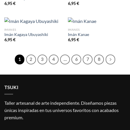
6,95
€
6,95
€
IMANES
IMANES
Imán Kagaya Ubuyashiki
Imán Kanae
6,95
€
6,95
€
1
2
3
4
…
6
7
8
TSUKI
Taller artesanal de arte independiente. Diseñamos piezas
únicas inspiradas en tus universos favoritos con acabados
premium.