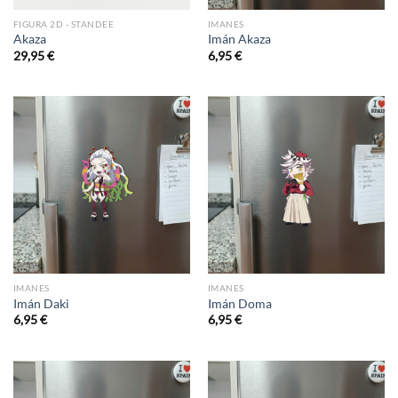
FIGURA 2D - STANDEE
IMANES
Akaza
Imán Akaza
29,95
€
6,95
€
IMANES
IMANES
Imán Daki
Imán Doma
6,95
€
6,95
€