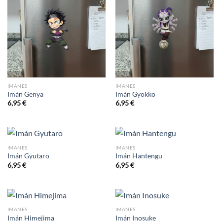
IMANES
IMANES
Imán Genya
Imán Gyokko
6,95
€
6,95
€
IMANES
IMANES
Imán Gyutaro
Imán Hantengu
6,95
€
6,95
€
IMANES
IMANES
Imán Himejima
Imán Inosuke