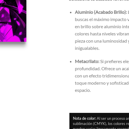
Aluminio (Acabado Brillo):
L
buscas el máximo impacto v
en brillo sobre aluminio inte
colores hasta niveles vibra
pieza con una luminosidad 
inigualables.
Metacrilato:
Si prefieres el
profundidad. Ofrece un aca
con un efecto tridimension
toque moderno y sofisticad
espacio.
Nota de color:
Al ser un proceso a
sublimación (CMYK), los colores re
pueden variar ligeramente respect