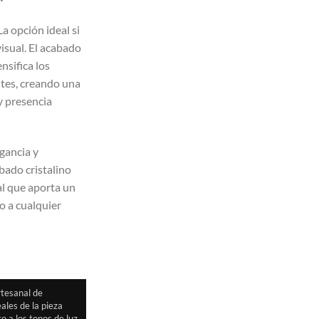
a opción ideal si
isual. El acabado
nsifica los
ntes, creando una
y presencia
egancia y
bado cristalino
al que aporta un
o a cualquier
rtesanal de
ales de la pieza
o a los tonos de luz