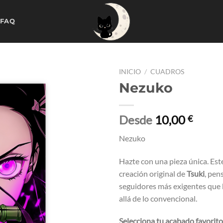
 FAQ
INICIO
/
CUADROS
Nezuko
Desde
10,00
€
Nezuko
Hazte con una pieza única. Est
creación original de
Tsuki
, pen
seguidores más exigentes que
allá de lo convencional.
Selecciona tu acabado favorito