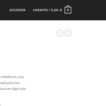
0
ACCEDER
CARRITO /
0,00
€
e diseño es una
sada para los
 buscan algo más
: