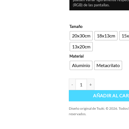
(RGB) de las pantallas.
Tamaño
20x30cm
18x13cm
15
13x20cm
Material
Aluminio
Metacrilato
Nezuko cantidad
AÑADIR AL CAR
Diseño original de Tsuki. © 2026. Todos
reservados.