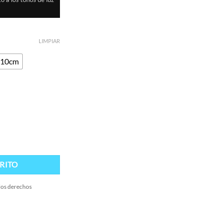
LIMPIAR
x10cm
RITO
 los derechos