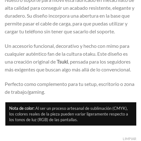
alta calidad para conseguir un acabado resistente, elegante y
duradero. Su diseño incorpora una abertura en la base que
permite pasar el cable de carga, para que puedas utilizar y
cargar tu teléfono sin tener que sacarlo del soporte.
Un accesorio funcional, decorativo y hecho con mimo para
cualquier auténtico fan de la cultura otaku. Este diseño es
una creación original de
Tsuki
, pensada para los seguidores
más exigentes que buscan algo más allá de lo convencional.
Perfecto como complemento para tu setup, escritorio o zona
de trabajo/gaming.
Nota de color:
Al ser un proceso artesanal de sublimación (CMYK),
los colores reales de la pieza pueden variar ligeramente respecto a
los tonos de luz (RGB) de las pantallas.
LIMPIAR