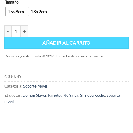
Tamaño
16x8cm
18x9cm
Soporte Shinobu - Pilar de los insectos 2 cantidad
AÑADIR AL CARRITO
Diseño original de Tsuki. © 2026. Todos los derechos reservados.
SKU:
N/D
Categoría:
Soporte Movil
Etiquetas:
Demon Slayer
,
Kimetsu No Yaiba
,
Shinobu Kocho
,
soporte
movil