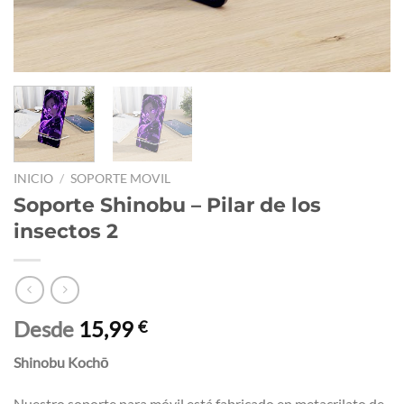
INICIO
/
SOPORTE MOVIL
Soporte Shinobu – Pilar de los
insectos 2
Desde
15,99
€
Shinobu Kochō
Nuestro soporte para móvil está fabricado en metacrilato de