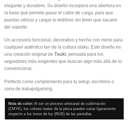
elegante y duradero. Su diseño incorpora una abertura en
la base que permite pasar el cable de carga, para que
puedas utilizar y cargar tu teléfono sin tener que sacarlo
del soporte.
Un accesorio funcional, decorativo y hecho con mimo para
cualquier auténtico fan de la cultura otaku. Este diseño es
una creación original de
Tsuki
, pensada para los
seguidores más exigentes que buscan algo más allá de lo
convencional.
Perfecto como complemento para tu setup, escritorio o
zona de trabajo/gaming.
Nota de color:
Al ser un proceso artesanal de sublimación
(CMYK), los colores reales de la pieza pueden variar ligeramente
respecto a los tonos de luz (RGB) de las pantallas.