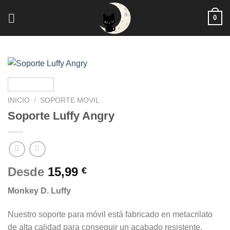
Saltar
0
al
contenido
INICIO
/
SOPORTE MOVIL
Soporte Luffy Angry
Desde
15,99
€
Monkey D. Luffy
Nuestro soporte para móvil está fabricado en metacrilato
de alta calidad para conseguir un acabado resistente,