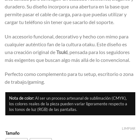
duradero. Su diseño incorpora una abertura en la base que
permite pasar el cable de carga, para que puedas utilizar y
cargar tu teléfono sin tener que sacarlo del soporte.
Un accesorio funcional, decorativo y hecho con mimo para
cualquier auténtico fan de la cultura otaku. Este diseño es
una creación original de
Tsuki
, pensada para los seguidores
más exigentes que buscan algo más allá de lo convencional.
Perfecto como complemento para tu setup, escritorio o zona
de trabajo/gaming.
Nota de color:
Al ser un proceso artesanal de sublimación (CMYK),
los colores reales de la pieza pueden variar ligeramente respecto a
los tonos de luz (RGB) de las pantallas.
LIMPIAR
Tamaño