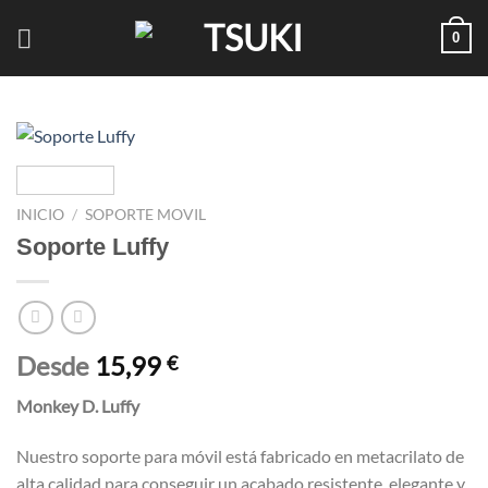
Saltar
0
al
contenido
INICIO
/
SOPORTE MOVIL
Soporte Luffy
Desde
15,99
€
Monkey D. Luffy
Nuestro soporte para móvil está fabricado en metacrilato de
alta calidad para conseguir un acabado resistente, elegante y