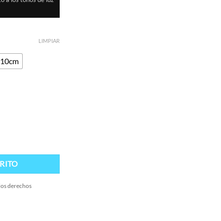
LIMPIAR
x10cm
RITO
 los derechos