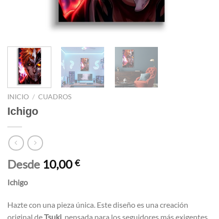
INICIO
/
CUADROS
Ichigo
Desde
10,00
€
Ichigo
Hazte con una pieza única. Este diseño es una creación
original de
Tsuki
, pensada para los seguidores más exigentes