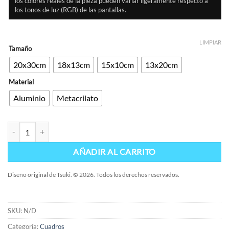
los colores reales de la pieza pueden variar ligeramente respecto a
los tonos de luz (RGB) de las pantallas.
LIMPIAR
Tamaño
20x30cm
18x13cm
15x10cm
13x20cm
Material
Aluminio
Metacrilato
Ichigo cantidad
AÑADIR AL CARRITO
Diseño original de Tsuki. © 2026. Todos los derechos reservados.
SKU:
N/D
Categoría:
Cuadros