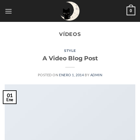
Saltar
0
al
contenido
VÍDEOS
STYLE
A Video Blog Post
POSTED ON
ENERO 1, 2014
BY
ADMIN
01
Ene