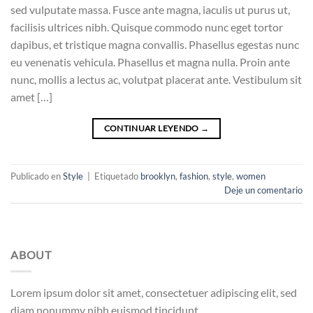
sed vulputate massa. Fusce ante magna, iaculis ut purus ut,
facilisis ultrices nibh. Quisque commodo nunc eget tortor
dapibus, et tristique magna convallis. Phasellus egestas nunc
eu venenatis vehicula. Phasellus et magna nulla. Proin ante
nunc, mollis a lectus ac, volutpat placerat ante. Vestibulum sit
amet […]
CONTINUAR LEYENDO
→
Publicado en
Style
|
Etiquetado
brooklyn
,
fashion
,
style
,
women
Deje un comentario
ABOUT
Lorem ipsum dolor sit amet, consectetuer adipiscing elit, sed
diam nonummy nibh euismod tincidunt.