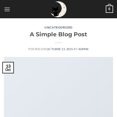
Saltar
0
al
contenido
UNCATEGORIZED
A Simple Blog Post
POSTED ON
OCTUBRE 13, 2015
BY
ADMIN
13
Oct