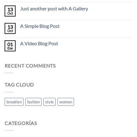
Just another post with A Gallery
13
Oct
A Simple Blog Post
13
Oct
A Video Blog Post
01
Ene
RECENT COMMENTS
TAG CLOUD
brooklyn
fashion
style
women
CATEGORÍAS