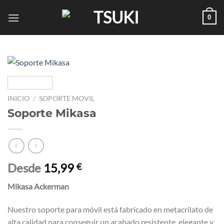
Saltar
0
al
contenido
INICIO
/
SOPORTE MOVIL
Soporte Mikasa
Desde
15,99
€
Mikasa Ackerman
Nuestro soporte para móvil está fabricado en metacrilato de
alta calidad para conseguir un acabado resistente, elegante y