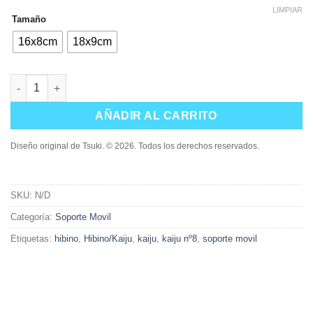
LIMPIAR
Tamaño
16x8cm
18x9cm
Soporte Hibino/Kaiju Alternative cantidad
AÑADIR AL CARRITO
Diseño original de Tsuki. © 2026. Todos los derechos reservados.
SKU:
N/D
Categoría:
Soporte Movil
Etiquetas:
hibino
,
Hibino/Kaiju
,
kaiju
,
kaiju nº8
,
soporte movil