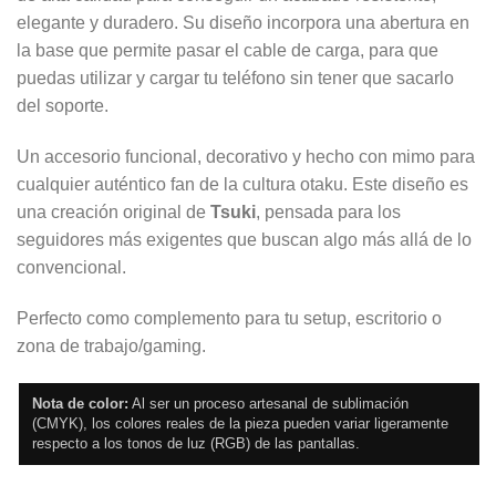
elegante y duradero. Su diseño incorpora una abertura en
la base que permite pasar el cable de carga, para que
puedas utilizar y cargar tu teléfono sin tener que sacarlo
del soporte.
Un accesorio funcional, decorativo y hecho con mimo para
cualquier auténtico fan de la cultura otaku. Este diseño es
una creación original de
Tsuki
, pensada para los
seguidores más exigentes que buscan algo más allá de lo
convencional.
Perfecto como complemento para tu setup, escritorio o
zona de trabajo/gaming.
Nota de color:
Al ser un proceso artesanal de sublimación
(CMYK), los colores reales de la pieza pueden variar ligeramente
respecto a los tonos de luz (RGB) de las pantallas.