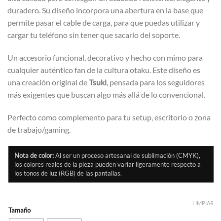
duradero. Su diseño incorpora una abertura en la base que
permite pasar el cable de carga, para que puedas utilizar y
cargar tu teléfono sin tener que sacarlo del soporte.
Un accesorio funcional, decorativo y hecho con mimo para
cualquier auténtico fan de la cultura otaku. Este diseño es
una creación original de
Tsuki
, pensada para los seguidores
más exigentes que buscan algo más allá de lo convencional.
Perfecto como complemento para tu setup, escritorio o zona
de trabajo/gaming.
Nota de color:
Al ser un proceso artesanal de sublimación (CMYK),
los colores reales de la pieza pueden variar ligeramente respecto a
los tonos de luz (RGB) de las pantallas.
LIMPIAR
Tamaño