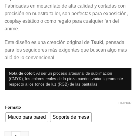
Fabricadas en metacrilato de alta calidad y cortadas con
precisión en nuestro taller, son perfectas para exposición,
cosplay estático o como regalo para cualquier fan del
anime.
Este diseño es una creación original de
Tsuki
, pensada
para los seguidores más exigentes que buscan algo más
allá de lo convencional.
Nota de color:
Al ser un proceso artesanal de sublimación
(CMYK), los colores reales de la pieza pueden variar ligeramente
respecto a los tonos de luz (RGB) de las pantallas.
LIMPIAR
Formato
Marco para pared
Soporte de mesa
Guarda Tanjiro Kamado cantidad