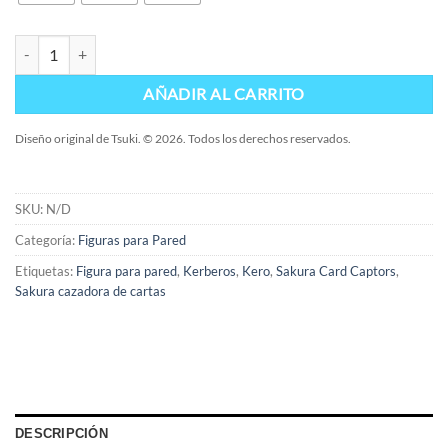
Figuras de Metacrilato para Pared - Kero cantidad
AÑADIR AL CARRITO
Diseño original de Tsuki. © 2026. Todos los derechos reservados.
SKU:
N/D
Categoría:
Figuras para Pared
Etiquetas:
Figura para pared
,
Kerberos
,
Kero
,
Sakura Card Captors
,
Sakura cazadora de cartas
DESCRIPCIÓN