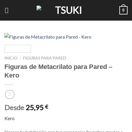
Saltar
0
al
contenido
INICIO
/
FIGURAS PARA PARED
Figuras de Metacrilato para Pared –
Kero
Desde
25,95
€
Kero
Decora tu habitación con tus personajes favoritos gracias a