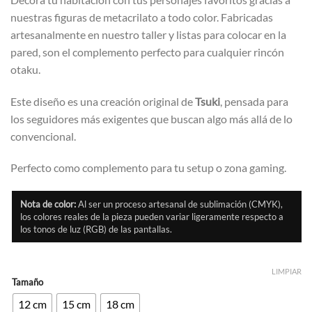
nuestras figuras de metacrilato a todo color. Fabricadas
artesanalmente en nuestro taller y listas para colocar en la
pared, son el complemento perfecto para cualquier rincón
otaku.
Este diseño es una creación original de
Tsuki
, pensada para
los seguidores más exigentes que buscan algo más allá de lo
convencional.
Perfecto como complemento para tu setup o zona gaming.
Nota de color:
Al ser un proceso artesanal de sublimación (CMYK),
los colores reales de la pieza pueden variar ligeramente respecto a
los tonos de luz (RGB) de las pantallas.
LIMPIAR
Tamaño
12 cm
15 cm
18 cm