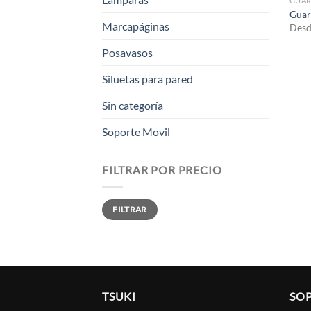
GUA
Guar
Marcapáginas
Des
Posavasos
Siluetas para pared
Sin categoría
Soporte Movil
FILTRAR POR PRECIO
Precio
Precio
FILTRAR
mínimo
máximo
TSUKI
SO