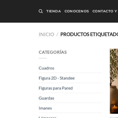
Saltar
al
TIENDA
CONOCENOS
CONTACTO Y
contenido
INICIO
/
PRODUCTOS ETIQUETADOS
CATEGORÍAS
Cuadros
Figura 2D - Standee
Figuras para Pared
Guardas
Imanes
Lámparas