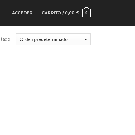
0
ACCEDER
CARRITO /
0,00
€
ltado