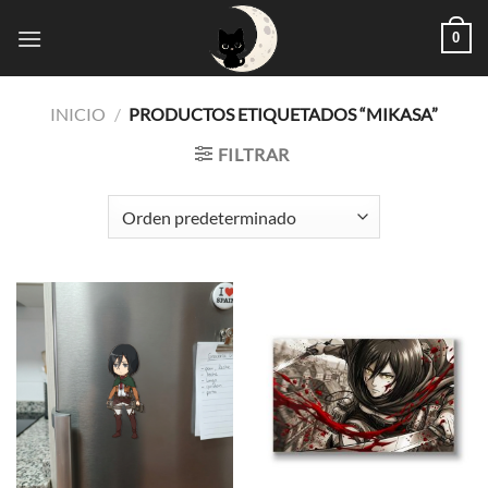
Saltar
0
al
contenido
INICIO
/
PRODUCTOS ETIQUETADOS “MIKASA”
FILTRAR