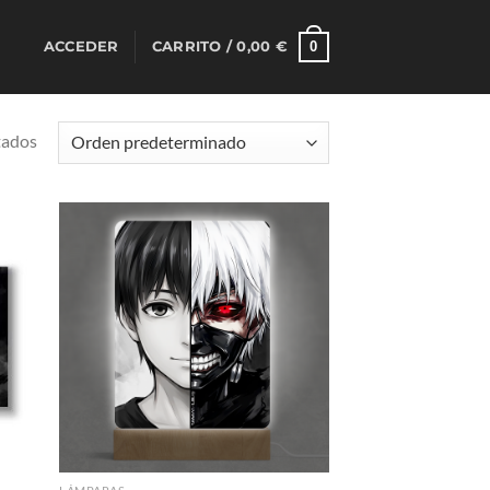
0
ACCEDER
CARRITO /
0,00
€
tados