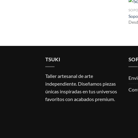
SOPO
Sopo
Des
TSUKI
SO
Taller artesanal de arte
Envi
independiente. Diseñamos piezas
Con
únicas inspiradas en tus universos
favoritos con acabados premium.