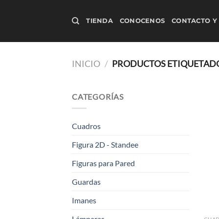
Saltar
al
TIENDA
CONOCENOS
CONTACTO Y
contenido
INICIO
/
PRODUCTOS ETIQUETADO
CATEGORÍAS
Cuadros
Figura 2D - Standee
Figuras para Pared
Guardas
Imanes
Lámparas