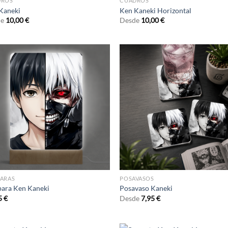
DROS
CUADROS
Kaneki
Ken Kaneki Horizontal
de
10,00
€
Desde
10,00
€
ARAS
POSAVASOS
ara Ken Kaneki
Posavaso Kaneki
5
€
Desde
7,95
€