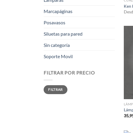
CUA
Ken 
Marcapáginas
Des
Posavasos
Siluetas para pared
Sin categoría
Soporte Movil
FILTRAR POR PRECIO
Precio
Precio
FILTRAR
mínimo
máximo
LÁMP
Lámp
35,9