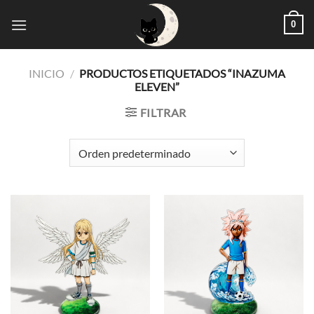
Saltar
0
al
contenido
INICIO
/
PRODUCTOS ETIQUETADOS “INAZUMA
ELEVEN”
FILTRAR