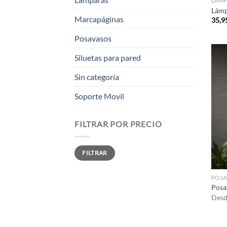
LÁMP
Lámp
Marcapáginas
35,9
Posavasos
Siluetas para pared
Sin categoría
Soporte Movil
FILTRAR POR PRECIO
Precio
Precio
FILTRAR
mínimo
máximo
POSA
Posa
Des