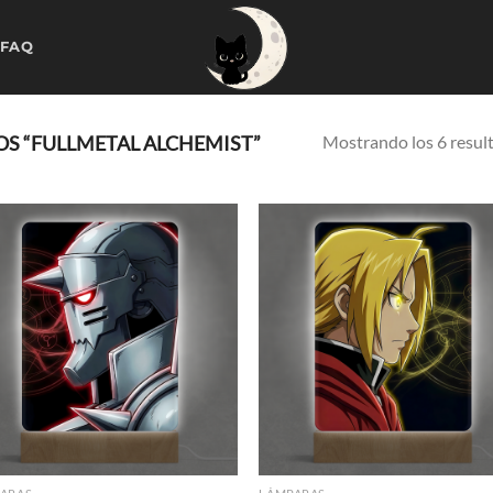
 FAQ
Mostrando los 6 resul
S “FULLMETAL ALCHEMIST”