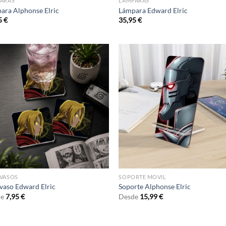
ARAS
LÁMPARAS
ara Alphonse Elric
Lámpara Edward Elric
5
€
35,95
€
VASOS
SOPORTE MOVIL
vaso Edward Elric
Soporte Alphonse Elric
de
7,95
€
Desde
15,99
€