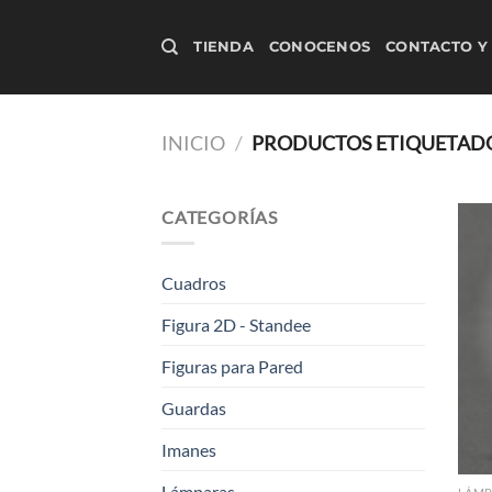
Saltar
al
TIENDA
CONOCENOS
CONTACTO Y
contenido
INICIO
/
PRODUCTOS ETIQUETADO
CATEGORÍAS
Cuadros
Figura 2D - Standee
Figuras para Pared
Guardas
Imanes
Lámparas