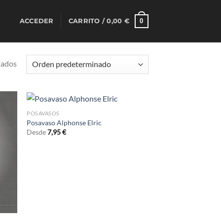
0
ACCEDER
CARRITO /
0,00
€
tados
POSAVASOS
Posavaso Alphonse Elric
Desde
7,95
€