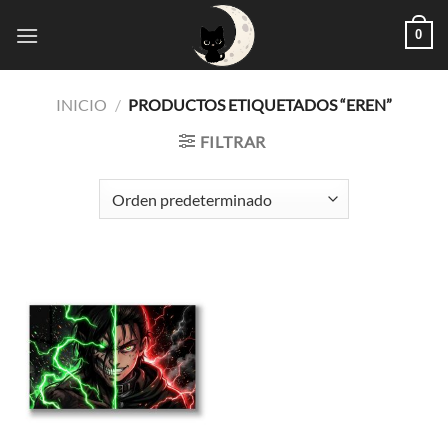
Saltar
0
al
contenido
INICIO
/
PRODUCTOS ETIQUETADOS “EREN”
FILTRAR