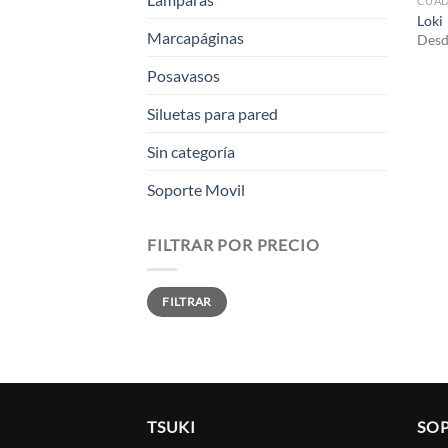
CUA
Loki
Marcapáginas
Des
Posavasos
Siluetas para pared
Sin categoría
Soporte Movil
FILTRAR POR PRECIO
Precio
Precio
FILTRAR
mínimo
máximo
TSUKI
SO