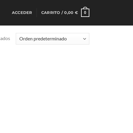
0
ACCEDER
CARRITO /
0,00
€
tados