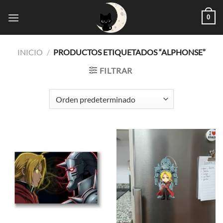
Saltar
0
al
contenido
INICIO
/
PRODUCTOS ETIQUETADOS “ALPHONSE”
FILTRAR