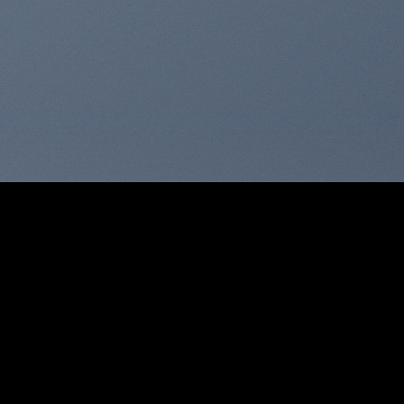
ce Expert
sectetuer adipiscing elit.
K