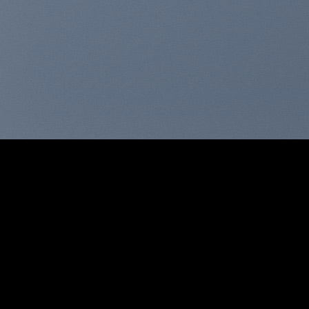
WooCommer
Lorem ipsum dolor sit amet, con
MY WOR